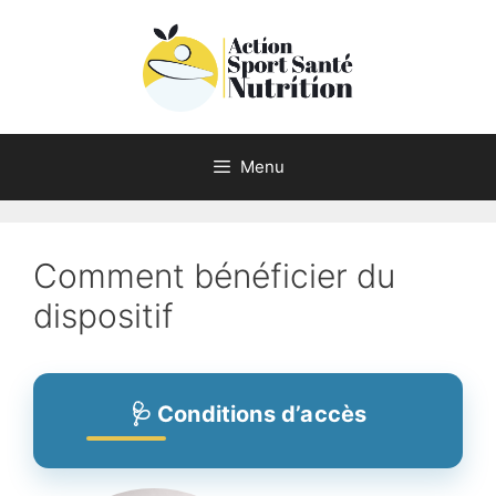
Aller
au
contenu
Menu
Comment bénéficier du
dispositif
🩺 Conditions d’accès