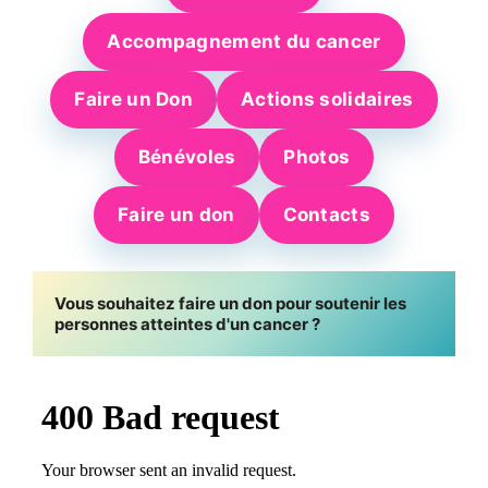
Accompagnement du cancer
Faire un Don
Actions solidaires
Bénévoles
Photos
Faire un don
Contacts
Vous souhaitez faire un don pour soutenir les 
personnes atteintes d'un cancer ?