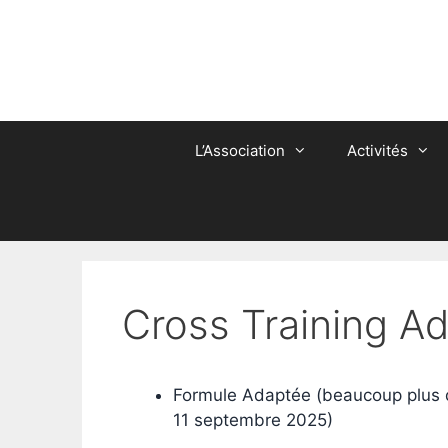
Aller
au
contenu
L’Association
Activités
Cross Training A
Formule Adaptée (beaucoup plus d
11 septembre 2025)