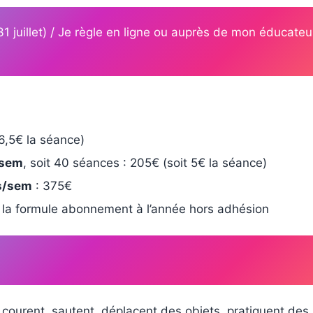
 juillet) / Je règle en ligne ou auprès de mon éducate
 6,5€ la séance)
/sem
, soit 40 séances : 205€ (soit 5€ la séance)
s/sem
: 375€
 la formule abonnement à l’année hors adhésion
courent, sautent, déplacent des objets, pratiquent des 