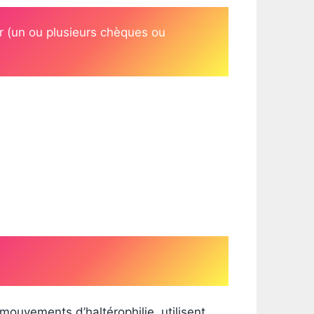
ur (un ou plusieurs chèques ou
mouvements d’haltérophilie, utilisent