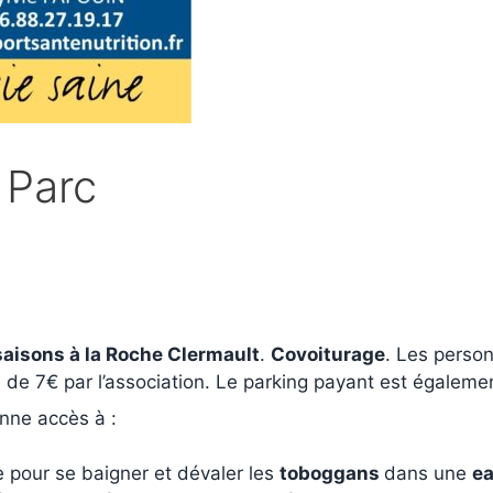
 Parc
saisons à la Roche Clermault
.
Covoiturage
. Les person
 7€ par l’association. Le parking payant est également 
onne accès à :
e pour se baigner et dévaler les
toboggans
dans une
e