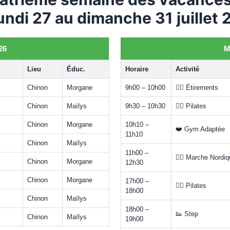
undi 27 au dimanche 31 juillet
26
M
Lieu
Éduc.
Horaire
Activité
Chinon
Morgane
9h00 – 10h00
🧘‍♀️ Étirements
Chinon
Maïlys
9h30 – 10h30
🧘‍♀️ Pilates
Chinon
Morgane
10h10 –
❤️ Gym Adaptée
11h10
Chinon
Maïlys
11h00 –
🚶‍♀️ Marche Nordi
Chinon
Morgane
12h30
Chinon
Morgane
17h00 –
🧘‍♀️ Pilates
18h00
Chinon
Maïlys
18h00 –
👟 Step
Chinon
Maïlys
19h00