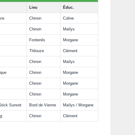
Lieu
Éduc.
ans
Chinon
Coline
Chinon
Maïlys
Fontenils
Morgane
Thilouze
Clément
Chinon
Maïlys
ique
Chinon
Morgane
Chinon
Morgane
Chinon
Morgane
Stick Sunset
Bord de Vienne
Maïlys / Morgane
ng
Chinon
Clément