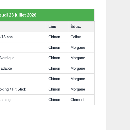
eudi 23 juillet 2026
Lieu
Éduc.
0/13 ans
Chinon
Coline
Chinon
Morgane
 Nordique
Chinon
Morgane
k adapté
Chinon
Morgane
Chinon
Morgane
xing / Fit’Stick
Chinon
Morgane
Training
Chinon
Clément