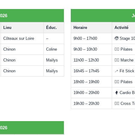
2026
J
Lieu
Éduc.
Horaire
Activité
Côteaux sur Loire
–
9h00 – 17h00
🧒 Stage 1
Chinon
Coline
9h30 – 10h30
🧘‍♀️ Pilates
Chinon
Maïlys
11h00 – 12h30
🚶‍♀️ Marche
Chinon
Maïlys
16h45 – 17h45
🦯 Fit Stic
18h00 – 19h00
🧘‍♀️ Pilates
19h00 – 20h00
🥊 Cardio Bo
19h30 – 20h30
🏋️‍♂️ Cross 
2026