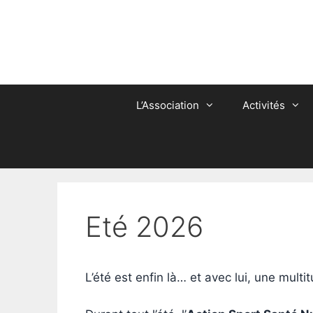
Aller
au
contenu
L’Association
Activités
Eté 2026
L’été est enfin là… et avec lui, une multi