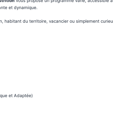
trition
vous propose un programme varié, accessible à t
ante et dynamique.
, habitant du territoire, vacancier ou simplement curieu
nique et Adaptée)