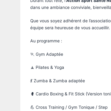
Durant tout l’été, l’
Action Sport Santé Nu
dans une ambiance conviviale, bienveill
Que vous soyez adhérent de l’association
équipe sera heureuse de vous accueillir.
Au programme :
🏃 Gym Adaptée
🧘 Pilates & Yoga
💃 Zumba & Zumba adaptée
🥊 Cardio Boxing & Fit Stick (Version to
💪 Cross Training / Gym Tonique / Step