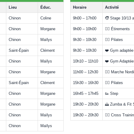
Lieu
Éduc.
Horaire
Activité
Chinon
Coline
9h00 – 17h00
🧒 Stage 10/13 
Chinon
Morgane
9h00 – 10h00
🧘‍♀️ Étirements
Chinon
Maïlys
9h30 – 10h30
🧘‍♀️ Pilates
Saint-Épain
Clément
9h30 – 10h30
❤️ Gym adaptée
Chinon
Maïlys
10h10 – 11h10
❤️ Gym Adaptée
Chinon
Morgane
11h00 – 12h30
🚶‍♀️ Marche Nord
Saint-Épain
Clément
15h30 – 16h30
🧘‍♀️ Pilates
Chinon
Morgane
16h45 – 17h45
👟 Step
Chinon
Morgane
19h30 – 20h30
🌅 Zumba & Fit 
Chinon
Maïlys
19h30 – 20h30
🏋️‍♂️ Cross Traini
Chinon
Maïlys