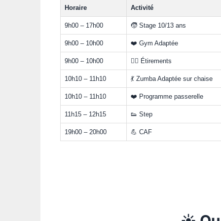
Horaire
Activité
9h00 – 17h00
🧒 Stage 10/13 ans
9h00 – 10h00
❤️ Gym Adaptée
9h00 – 10h00
🧘‍♀️ Étirements
10h10 – 11h10
💃 Zumba Adaptée sur chaise
10h10 – 11h10
❤️ Programme passerelle
11h15 – 12h15
👟 Step
19h00 – 20h00
💪 CAF
☀️ Qu