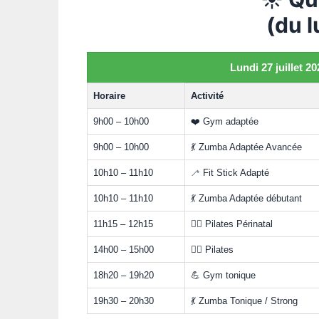
(du l
Lundi 27 juillet 20
Horaire
Activité
9h00 – 10h00
❤️ Gym adaptée
9h00 – 10h00
💃 Zumba Adaptée Avancée
10h10 – 11h10
🦯 Fit Stick Adapté
10h10 – 11h10
💃 Zumba Adaptée débutant
11h15 – 12h15
🧘‍♀️ Pilates Périnatal
14h00 – 15h00
🧘‍♀️ Pilates
18h20 – 19h20
💪 Gym tonique
19h30 – 20h30
💃 Zumba Tonique / Strong